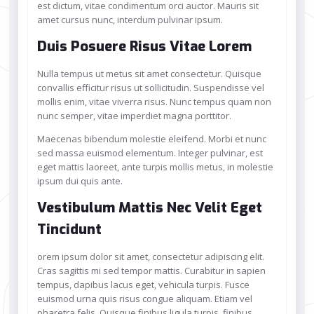
est dictum, vitae condimentum orci auctor. Mauris sit
amet cursus nunc, interdum pulvinar ipsum.
Duis Posuere Risus Vitae Lorem
Nulla tempus ut metus sit amet consectetur. Quisque
convallis efficitur risus ut sollicitudin. Suspendisse vel
mollis enim, vitae viverra risus. Nunc tempus quam non
nunc semper, vitae imperdiet magna porttitor.
Maecenas bibendum molestie eleifend. Morbi et nunc
sed massa euismod elementum. Integer pulvinar, est
eget mattis laoreet, ante turpis mollis metus, in molestie
ipsum dui quis ante.
Vestibulum Mattis Nec Velit Eget
Tincidunt
orem ipsum dolor sit amet, consectetur adipiscing elit.
Cras sagittis mi sed tempor mattis. Curabitur in sapien
tempus, dapibus lacus eget, vehicula turpis. Fusce
euismod urna quis risus congue aliquam. Etiam vel
pharetra felis. Quisque finibus ligula turpis, finibus